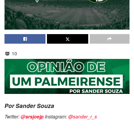
10
Por Sander Souza
Twitter:
@srsjoejp
Instagram:
@sander_r_s