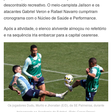
descontraído recreativo. O meio-campista Jailson e os
atacantes Gabriel Veron e Rafael Navarro cumpriram
cronograma com o Núcleo de Saúde e Performance.
Após a atividade, o elenco alviverde almoçou no refeitório
e na sequência iria embarcar para a capital cearense.
Os jogadores Dudu, Murilo e Jhonatan (E/D), da SE Palmeiras, durante
treinamento na Academia de Futebol. (Foto: Cesar Greco)