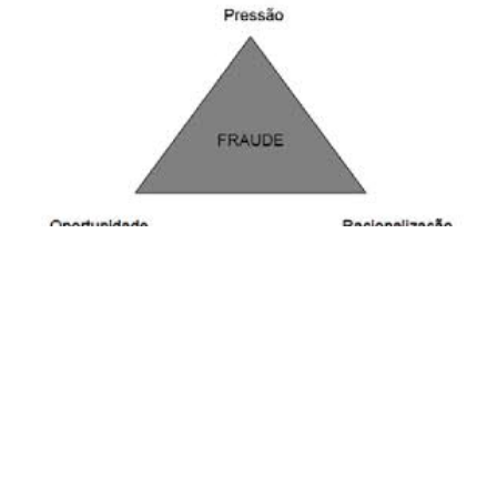
19
Quais são os fatos que fazem crer que nossos sistemas
politico e jurídico foram fraudados?
Quais as evidências que temos ao longo dos anos que nos
fazem ter convicção disto?