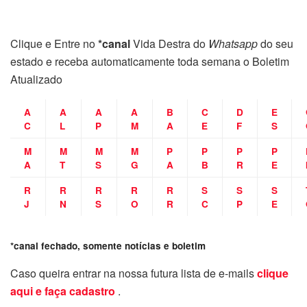
Clique e Entre no
*canal
Vida Destra do
Whatsapp
do seu
estado e receba automaticamente toda semana o Boletim
Atualizado
A
A
A
A
B
C
D
E
C
L
P
M
A
E
F
S
M
M
M
M
P
P
P
P
A
T
S
G
A
B
R
E
R
R
R
R
R
S
S
S
J
N
S
O
R
C
P
E
*canal fechado, somente notícias e boletim
Caso queira entrar na nossa futura lista de e-mails
clique
aqui e faça cadastro
.