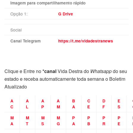
Imagem para compartilhamento rápido
Opção 1:
G Drive
Social
Canal Telegram
https://t.me/vidadestranews
Clique e Entre no
*canal
Vida Destra do
Whatsapp
do seu
estado e receba automaticamente toda semana o Boletim
Atualizado
A
A
A
A
B
C
D
E
C
L
P
M
A
E
F
S
M
M
M
M
P
P
P
P
A
T
S
G
A
B
R
E