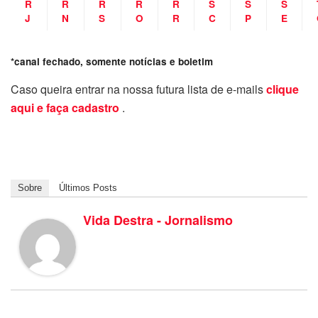
R
R
R
R
R
S
S
S
J
N
S
O
R
C
P
E
*canal fechado, somente notícias e boletim
Caso queira entrar na nossa futura lista de e-mails
clique
aqui e faça cadastro
.
Sobre
Últimos Posts
Vida Destra - Jornalismo