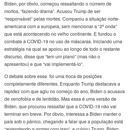
Biden, por óbvio, começou ressaltando o número de
mortos, “fazendo drama”. Acusou Trump de ser
“responsável” pelas mortes. Comparou a situação norte-
americana com a europeia, sem mencionar a “2ª onda”
que está acontecendo no velho continente. E fundou o
combate à COVID-19 no uso de máscaras. Iniciando uma
estratégia na qual se apoiou ao longo de todo o restante
discurso, disse que “tem um plano” (mas não o
apresentou) e que “vai implementá-lo”.
O debate sobre esse foi uma troca de posições
completamente diferentes. Enquanto Trump destacava a
rapidez com que agiu no começo do ano, Biden o acusava
de xenofobia e de lentidão. Mas essa é uma versão de
Biden, que procurou ressaltar que a COVID-19 não vai
terminar em breve. Por óbvio, interessa a Biden manter o
país sob o pânico, chegando a falar que a população está
“aprendendo a morrer com isso”, e culpou Trump. Biden