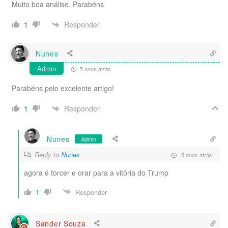
Muito boa análise. Parabéns
Responder
1
Nunes
Admin
5 anos atrás
Parabéns pelo excelente artigo!
Responder
1
Nunes
Admin
Reply to
Nunes
5 anos atrás
agora é torcer e orar para a vitória do Trump
1
Responder
Sander Souza