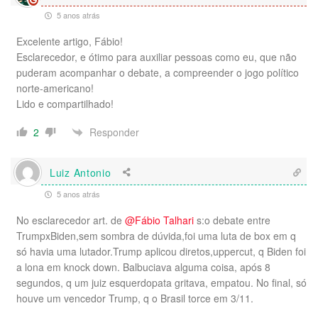
5 anos atrás
Excelente artigo, Fábio!
Esclarecedor, e ótimo para auxiliar pessoas como eu, que não
puderam acompanhar o debate, a compreender o jogo político
norte-americano!
Lido e compartilhado!
Responder
2
Luiz Antonio
5 anos atrás
No esclarecedor art. de
@Fábio Talhari
s:o debate entre
TrumpxBiden,sem sombra de dúvida,foi uma luta de box em q
só havia uma lutador.Trump aplicou diretos,uppercut, q Biden foi
a lona em knock down. Balbuciava alguma coisa, após 8
segundos, q um juiz esquerdopata gritava, empatou. No final, só
houve um vencedor Trump, q o Brasil torce em 3/11.