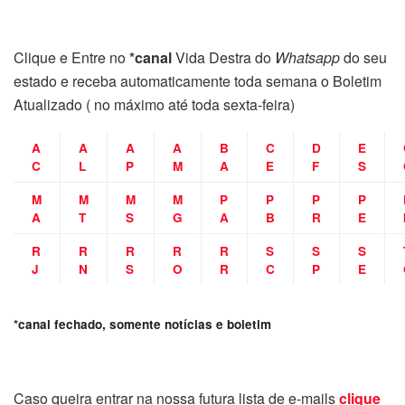
Clique e Entre no
*canal
Vida Destra do
Whatsapp
do seu
estado e receba automaticamente toda semana o Boletim
Atualizado ( no máximo até toda sexta-feira)
A
A
A
A
B
C
D
E
C
L
P
M
A
E
F
S
M
M
M
M
P
P
P
P
A
T
S
G
A
B
R
E
R
R
R
R
R
S
S
S
J
N
S
O
R
C
P
E
*canal fechado, somente notícias e boletim
Caso queira entrar na nossa futura lista de e-mails
clique