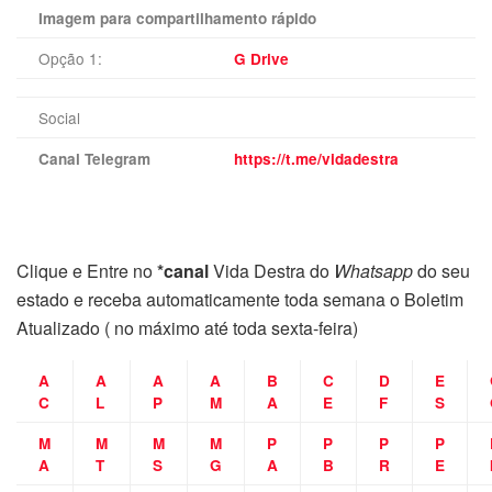
Imagem para compartilhamento rápido
Opção 1:
G Drive
Social
Canal Telegram
https://t.me/vidadestra
Clique e Entre no
*canal
Vida Destra do
Whatsapp
do seu
estado e receba automaticamente toda semana o Boletim
Atualizado ( no máximo até toda sexta-feira)
A
A
A
A
B
C
D
E
C
L
P
M
A
E
F
S
M
M
M
M
P
P
P
P
A
T
S
G
A
B
R
E