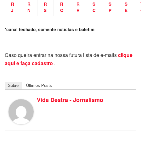
R
R
R
R
R
S
S
S
J
N
S
O
R
C
P
E
*canal fechado, somente notícias e boletim
Caso queira entrar na nossa futura lista de e-mails
clique
aqui e faça cadastro
.
Sobre
Últimos Posts
Vida Destra - Jornalismo