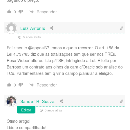
pagando o preço.
Responder
0
Luiz Antonio
5 anos atrás
Felizmente @appeal67 temos a quem recorrer. O art. 158 da
Lei 4.737/65 diz que as totalizações tem que ser nos TREs.
Rosa Weber alterou isto p/TSE, infringindo a Lei. É feito por
Barroso um contrato aos olhos da cara c/Oracle sob análise do
TCu. Parlamentares tem q vir a campo p/anular a eleição.
Responder
0
Sander R. Souza
Editor
5 anos atrás
Ótimo artigo!
Lido e compartilhado!