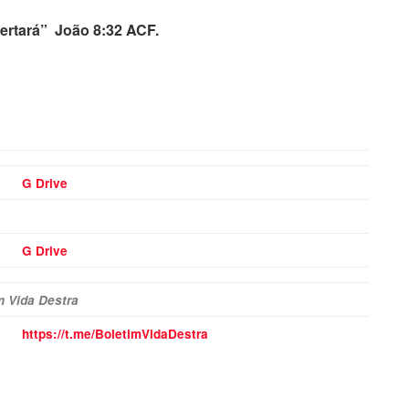
bertará” João 8:32 ACF.
G Drive
G Drive
m Vida Destra
https://t.me/BoletimVidaDestra