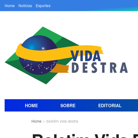
Home
Notícias
Esportes
HOME
SOBRE
EDITORIAL
Home
boletim vida destra