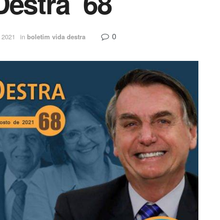
Destra 68
0
 2021
in
boletim vida destra