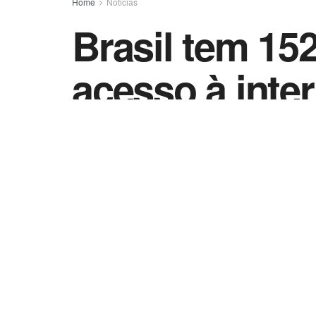
Home
Noticias
Brasil tem 15
acesso à inter
by
Vida Destra - Jornalismo
23 de agosto de