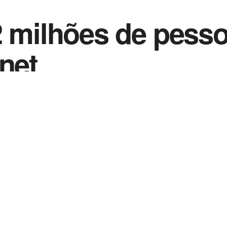
2 milhões de pess
net
0
 2021
in
Noticias