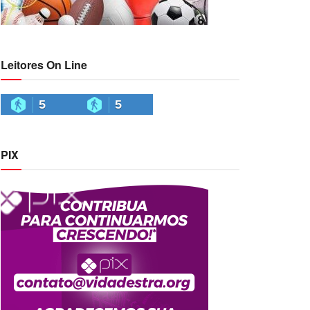
Leitores On Line
5
5
PIX