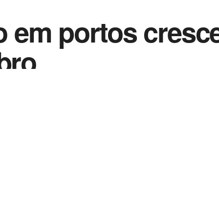
 em portos cresce
bro
0
 de 2021
in
Noticias