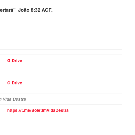
bertará” João 8:32 ACF.
G Drive
G Drive
m Vida Destra
https://t.me/BoletimVidaDestra