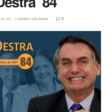
Destra 84
0
 de 2021
in
boletim vida destra