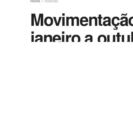
Home
Noticias
Movimentação
janeiro a outu
by
Vida Destra - Jornalismo
13 de dezembro