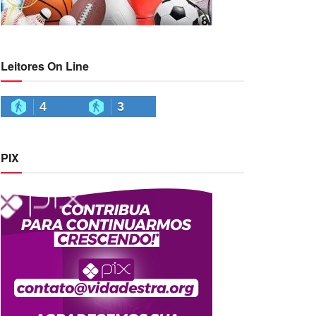
Leitores On Line
4
3
PIX