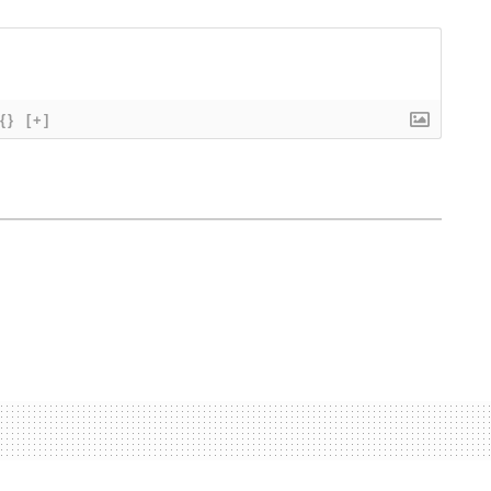
{}
[+]