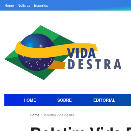
Home
Notícias
Esportes
HOME
SOBRE
EDITORIAL
Home
boletim vida destra