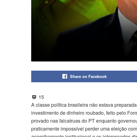
Share on Facebook
15
A classe política brasileira não estava prepara
investimento de dinheiro roubado, feito pelo Fo
provado nas falcatruas do PT enquanto governou
praticamente impossível perder uma eleição com 
aparelhamento institucional e os interessados di