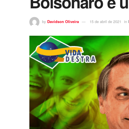
Bolsonaro é 
by
Davidson Oliveira
15 de abril de 2021
in