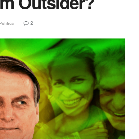
um Outsider?
2
Política