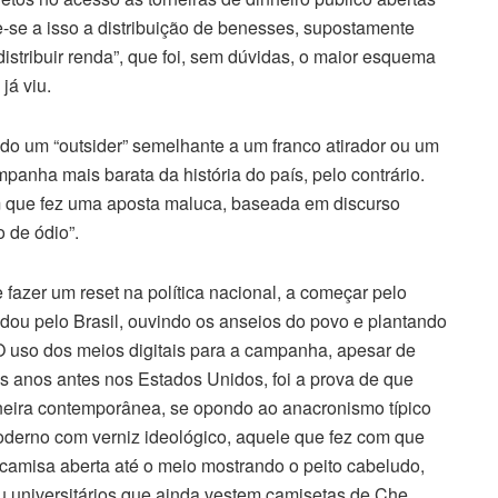
te-se a isso a distribuição de benesses, supostamente
istribuir renda”, que foi, sem dúvidas, o maior esquema
já viu.
o um “outsider” semelhante a um franco atirador ou um
ampanha mais barata da história do país, pelo contrário.
m que fez uma aposta maluca, baseada em discurso
 de ódio”.
azer um reset na política nacional, a começar pelo
dou pelo Brasil, ouvindo os anseios do povo e plantando
 O uso dos meios digitais para a campanha, apesar de
s anos antes nos Estados Unidos, foi a prova de que
eira contemporânea, se opondo ao anacronismo típico
oderno com verniz ideológico, aquele que fez com que
camisa aberta até o meio mostrando o peito cabeludo,
u universitários que ainda vestem camisetas de Che