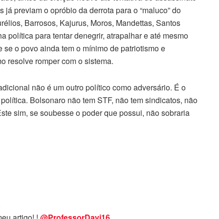
is já previam o opróbio da derrota para o “maluco” do
urélios, Barrosos, Kajurus, Moros, Mandettas, Santos
 política para tentar denegrir, atrapalhar e até mesmo
que se o povo ainda tem o mínimo de patriotismo e
 resolve romper com o sistema.
dicional não é um outro político como adversário. É o
 política. Bolsonaro não tem STF, não tem sindicatos, não
te sim, se soubesse o poder que possui, não sobraria
.
u artigo! !
@ProfessorDavi16