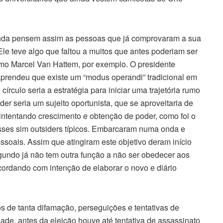
ainda pensem assim as pessoas que já comprovaram a sua
. Ele teve algo que faltou a muitos que antes poderiam ser
mo Marcel Van Hattem, por exemplo. O presidente
aprendeu que existe um “modus operandi” tradicional em
 círculo seria a estratégia para iniciar uma trajetória rumo
er seria um sujeito oportunista, que se aproveitaria de
 intentando crescimento e obtenção de poder, como foi o
sses sim outsiders típicos. Embarcaram numa onda e
ssoais. Assim que atingiram este objetivo deram início
egundo já não tem outra função a não ser obedecer aos
cordando com intenção de elaborar o novo e diário
 de tanta difamação, perseguições e tentativas de
ade, antes da eleição houve até tentativa de assassinato