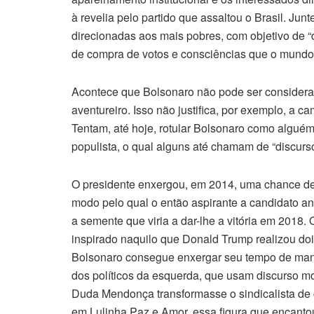
à revelia pelo partido que assaltou o Brasil. Jun
direcionadas aos mais pobres, com objetivo de “d
de compra de votos e consciências que o mundo 
Acontece que Bolsonaro não pode ser considerad
aventureiro. Isso não justifica, por exemplo, a c
Tentam, até hoje, rotular Bolsonaro como algué
populista, o qual alguns até chamam de “discurso
O presidente enxergou, em 2014, uma chance de f
modo pelo qual o então aspirante a candidato an
a semente que viria a dar-lhe a vitória em 2018.
inspirado naquilo que Donald Trump realizou doi
Bolsonaro consegue enxergar seu tempo de man
dos políticos da esquerda, que usam discurso m
Duda Mendonça transformasse o sindicalista de 
em Lulinha Paz e Amor, essa figura que encanto