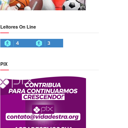
Leitores On Line
4
3
PIX