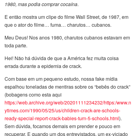
1980, mas podia comprar cocaína
.
E então mostra um clipe do filme Wall Street, de 1987, em
que o ator do filme… fuma… charutos… cubanos.
Meu Deus! Nos anos 1980, charutos cubanos estavam em
toda parte.
Hei! Não há dúvida de que a América fez muita coisa
errada durante a epidemia de crack.
Com base em um pequeno estudo, nossa fake mídia
espalhou toneladas de mentiras sobre os “bebês do crack”
(bobagens como esta aqui
https://web.archive.org/web/20201111234232/https:/www.n
ytimes.com/1990/05/25/us/children-crack-are-schools-
ready-special-report-crack-babies-turn-5-schools.html
).
Sem dúvida, focamos demais em prender e pouco em
recuperar. E quando um dos entrevistados, um ex-viciado