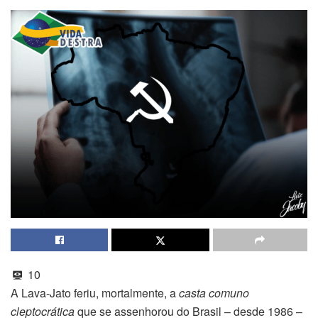
10
A Lava-Jato feriu, mortalmente, a
casta comuno
cleptocrática
que se assenhorou do Brasil – desde 1986 –