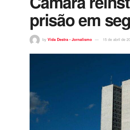
Câmara reinst
prisão em seg
by
Vida Destra - Jornalismo
15 de abril de 2