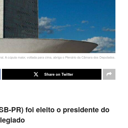
ral. A cúpula maior, voltada para cima, abriga o Plenário da Câmara dos Deputados.
Share on Twitter
B-PR) foi eleito o presidente do
legiado