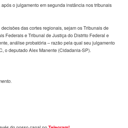
á após o julgamento em segunda instância nos tribunais
s decisões das cortes regionais, sejam os Tribunais de
s Federais e Tribunal de Justiça do Distrito Federal e
ente, análise probatória – razão pela qual seu julgamento
EC, o deputado Alex Manente (Cidadania-SP).
mento.
ravés do nosso canal no
Telegram!