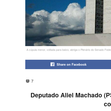
A cúpula menor, voltada para baixo, abriga o Plenário do Senado Fede
Share on Facebook
7
Deputado Aliel Machado (PS
co