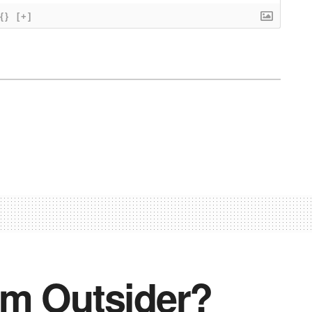
{}
[+]
um Outsider?