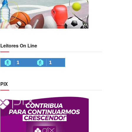
Leitores On Line
1
1
PIX