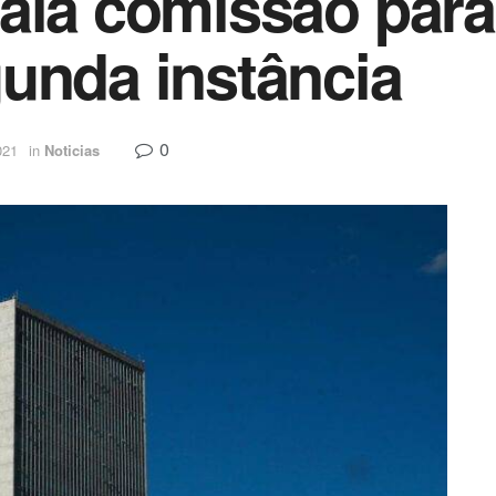
ala comissão para
unda instância
0
021
in
Noticias