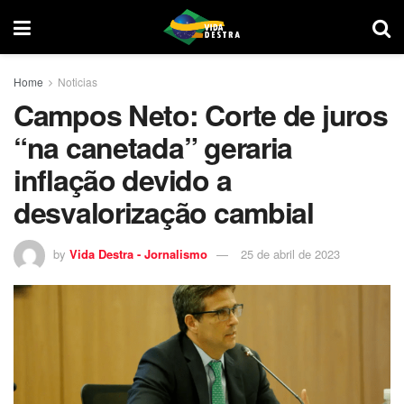
Home
Noticias
Campos Neto: Corte de juros
“na canetada” geraria
inflação devido a
desvalorização cambial
by
Vida Destra - Jornalismo
25 de abril de 2023