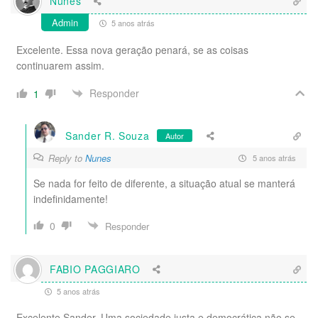
Nunes
Admin
5 anos atrás
Excelente. Essa nova geração penará, se as coisas
continuarem assim.
Responder
1
Sander R. Souza
Autor
Reply to
Nunes
5 anos atrás
Se nada for feito de diferente, a situação atual se manterá
indefinidamente!
0
Responder
FABIO PAGGIARO
5 anos atrás
Excelente Sander. Uma sociedade justa e democrática não se