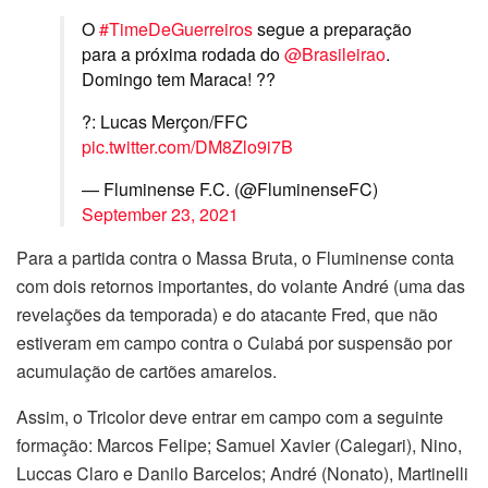
O
#TimeDeGuerreiros
segue a preparação
para a próxima rodada do
@Brasileirao
.
Domingo tem Maraca! ??
?: Lucas Merçon/FFC
pic.twitter.com/DM8Zlo9i7B
— Fluminense F.C. (@FluminenseFC)
September 23, 2021
Para a partida contra o Massa Bruta, o Fluminense conta
com dois retornos importantes, do volante André (uma das
revelações da temporada) e do atacante Fred, que não
estiveram em campo contra o Cuiabá por suspensão por
acumulação de cartões amarelos.
Assim, o Tricolor deve entrar em campo com a seguinte
formação: Marcos Felipe; Samuel Xavier (Calegari), Nino,
Luccas Claro e Danilo Barcelos; André (Nonato), Martinelli