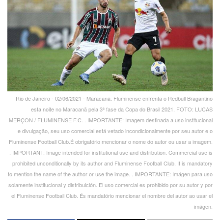
Rio de Janeiro - 02/06/2021 - Maracanã. Fluminense enfrenta o Redbull Bragantino
esta noite no Maracanã pela 3ª fase da Copa do Brasil 2021. FOTO: LUCAS
MERÇON / FLUMINENSE F.C. . IMPORTANTE: Imagem destinada a uso institucional
e divulgação, seu uso comercial está vetado incondicionalmente por seu autor e o
Fluminense Football Club.É obrigatório mencionar o nome do autor ou usar a imagem.
. IMPORTANT: Image intended for institutional use and distribution. Commercial use is
prohibited unconditionally by its author and Fluminense Football Club. It is mandatory
to mention the name of the author or use the image. . IMPORTANTE: Imágen para uso
solamente institucional y distribuición. El uso comercial es prohibido por su autor y por
el Fluminense Football Club. És mandatório mencionar el nombre del autor ao usar el
imágen.