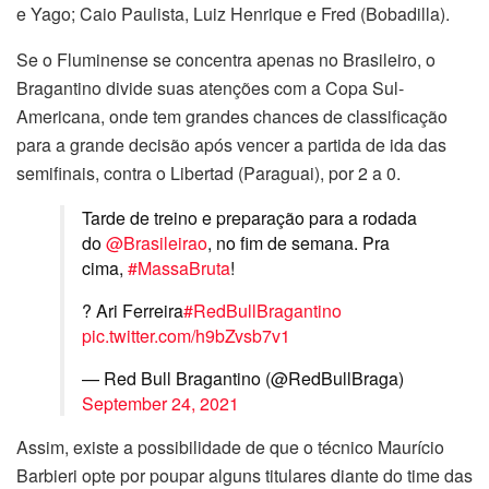
e Yago; Caio Paulista, Luiz Henrique e Fred (Bobadilla).
Se o Fluminense se concentra apenas no Brasileiro, o
Bragantino divide suas atenções com a Copa Sul-
Americana, onde tem grandes chances de classificação
para a grande decisão após vencer a partida de ida das
semifinais, contra o Libertad (Paraguai), por 2 a 0.
Tarde de treino e preparação para a rodada
do
@Brasileirao
, no fim de semana. Pra
cima,
#MassaBruta
!
? Ari Ferreira
#RedBullBragantino
pic.twitter.com/h9bZvsb7v1
— Red Bull Bragantino (@RedBullBraga)
September 24, 2021
Assim, existe a possibilidade de que o técnico Maurício
Barbieri opte por poupar alguns titulares diante do time das