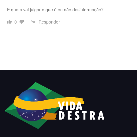
E quem vai julgar o que é ou não desinformação?
Responder
0