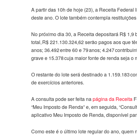
A partir das 10h de hoje (23), a Receita Federal l
deste ano. O lote também contempla restituições 
No próximo dia 30, a Receita depositará R$ 1,9 
total, R$ 221.130.324,62 serão pagos aos que tê
anos; 36.492 entre 60 e 79 anos; 4.247 contribui
grave e 15.378 cuja maior fonte de renda seja o 
O restante do lote será destinado a 1.159.183 co
de exercícios anteriores.
A consulta pode ser feita na
página da Receita
Fe
“Meu Imposto de Renda” e, em seguida, “Consulta
aplicativo Meu Imposto de Renda, disponível pa
Como este é o último lote regular do ano, quem nã