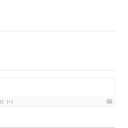
{}
[+]