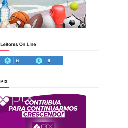
Leitores On Line
6
6
PIX