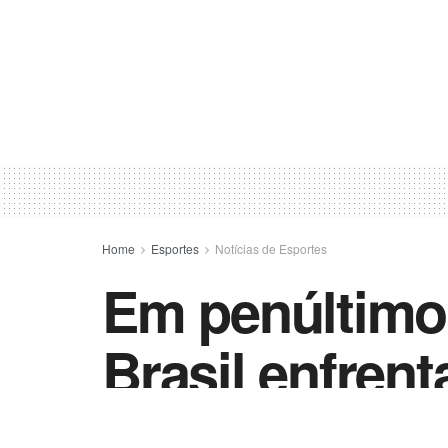
Home
Esportes
Notícias de Esportes
Em penúltimo 
Brasil enfren
by
Esportes - Vida Destra
23 de setembro de