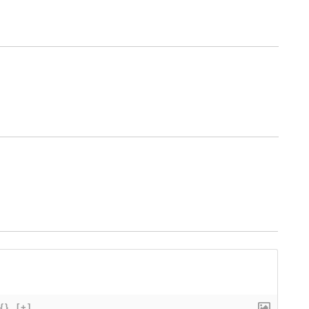
{}
[+]