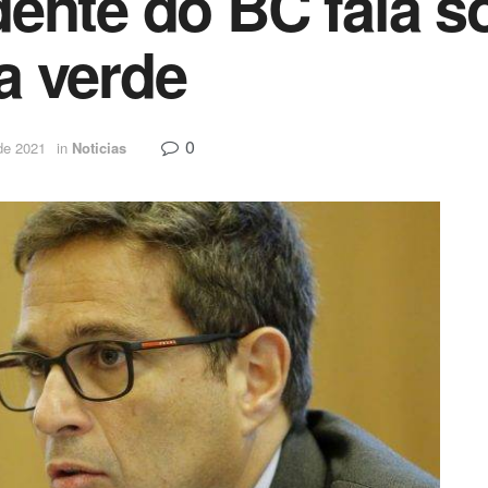
ente do BC fala s
a verde
0
de 2021
in
Noticias