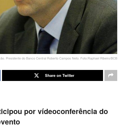
nflação. Presidente do Banco Central Roberto Campos Neto. Foto:Raphael Ribeiro/BCB
Share on Twitter
icipou por vídeoconferência do
evento