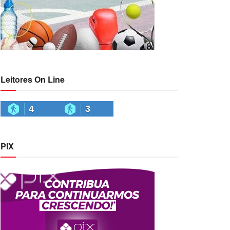
Leitores On Line
4
3
PIX