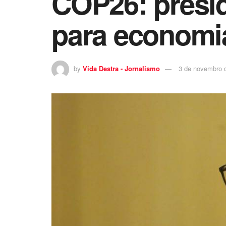
COP26: presid
para economi
by
Vida Destra - Jornalismo
3 de novembro 