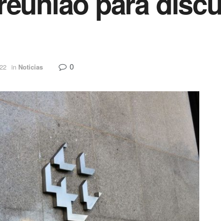
reunião para discut
0
022
in
Noticias