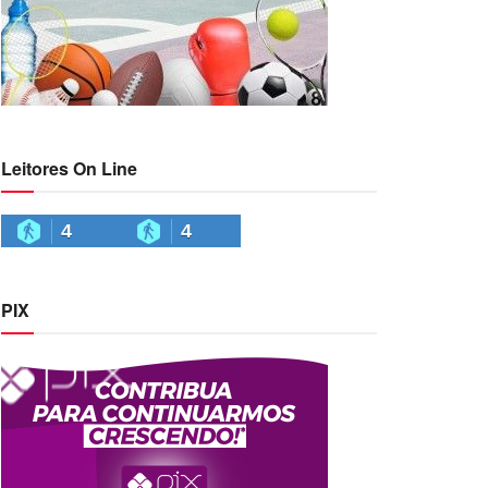
Leitores On Line
4
4
PIX