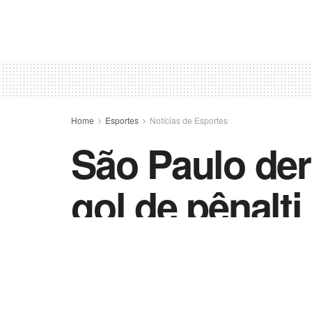
Home
Esportes
Notícias de Esportes
São Paulo der
gol de pênalti 
by
Esportes - Vida Destra
3 de maio de 2022