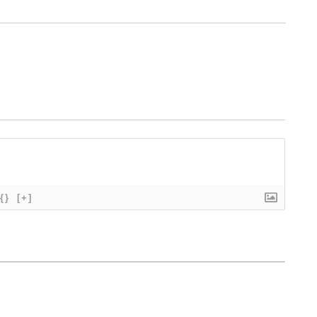
{}
[+]