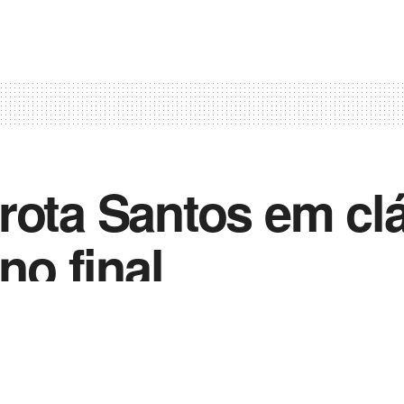
rota Santos em cl
no final
0
in
Notícias de Esportes