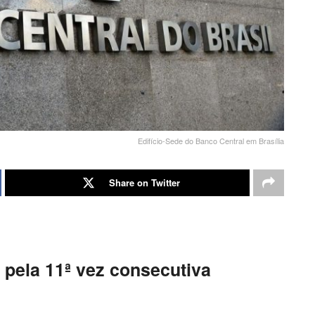
Edifício-Sede do Banco Central em Brasília
Share on Twitter
 pela 11ª vez consecutiva