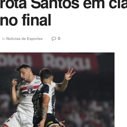
rota Santos em cl
no final
0
in
Notícias de Esportes