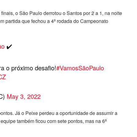
inais, o São Paulo derrotou o Santos por 2 a 1, na noite
 em partida que fechou a 4ª rodada do Campeonato
ao
✔️
a o próximo desafio!
#VamosSãoPaulo
CZ
FC)
May 3, 2022
e pontos. Já o Peixe perdeu a oportunidade de assumir a
A equipe também ficou com sete pontos, mas na 6ª