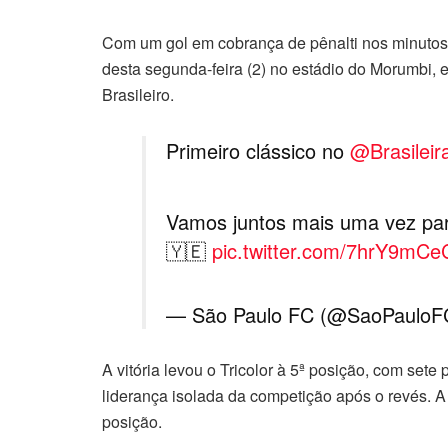
Com um gol em cobrança de pênalti nos minutos f
desta segunda-feira (2) no estádio do Morumbi,
Brasileiro.
Primeiro clássico no
@Brasileir
Vamos juntos mais uma vez par
🇾🇪
pic.twitter.com/7hrY9mCe
— São Paulo FC (@SaoPaulo
A vitória levou o Tricolor à 5ª posição, com set
liderança isolada da competição após o revés. 
posição.