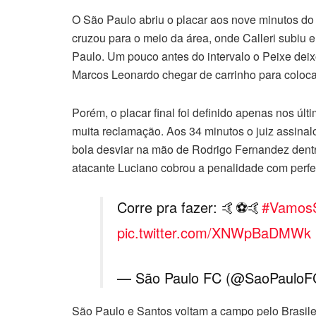
O São Paulo abriu o placar aos nove minutos do
cruzou para o meio da área, onde Calleri subiu 
Paulo. Um pouco antes do intervalo o Peixe deix
Marcos Leonardo chegar de carrinho para colocar
Porém, o placar final foi definido apenas nos úl
muita reclamação. Aos 34 minutos o juiz assinalo
bola desviar na mão de Rodrigo Fernandez dentr
atacante Luciano cobrou a penalidade com perfei
Corre pra fazer: 🤙⚽️🤙
#Vamos
pic.twitter.com/XNWpBaDMWk
— São Paulo FC (@SaoPaulo
São Paulo e Santos voltam a campo pelo Brasile