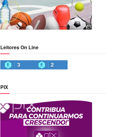
Leitores On Line
3
2
PIX