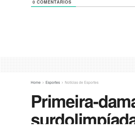
0
COMENTÁRIOS
Home
Esportes
Notícias de Esportes
Primeira-dama
surdolimpíad