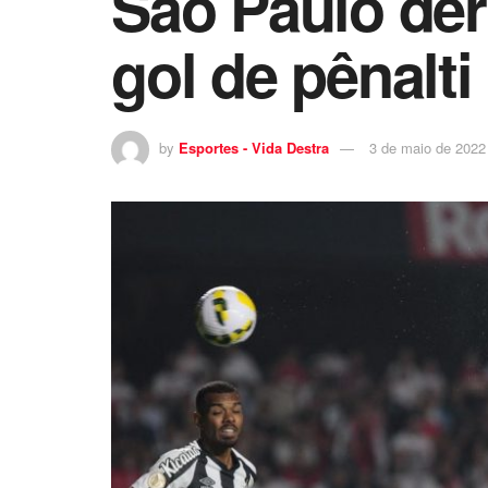
São Paulo der
gol de pênalti 
by
Esportes - Vida Destra
3 de maio de 2022