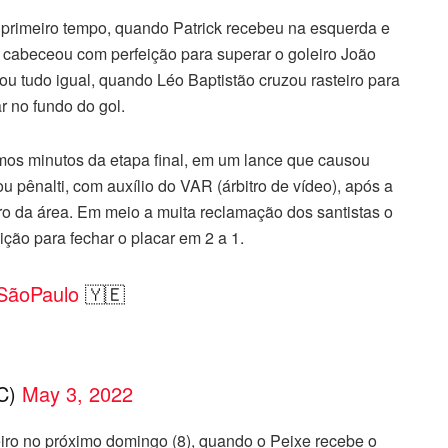
 primeiro tempo, quando Patrick recebeu na esquerda e
e cabeceou com perfeição para superar o goleiro João
ou tudo igual, quando Léo Baptistão cruzou rasteiro para
 no fundo do gol.
timos minutos da etapa final, em um lance que causou
u pênalti, com auxílio do VAR (árbitro de vídeo), após a
o da área. Em meio a muita reclamação dos santistas o
ção para fechar o placar em 2 a 1.
SãoPaulo
🇾🇪
FC)
May 3, 2022
iro no próximo domingo (8), quando o Peixe recebe o