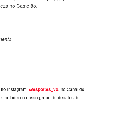
aleza no Castelão.
omento
, no Instagram:
no Canal do
@esportes_vd
,
ar também do nosso grupo de debates de