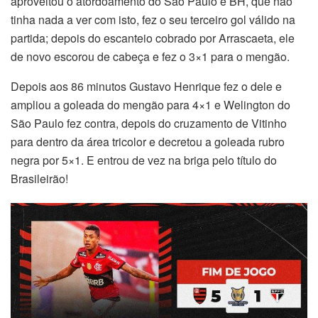
aproveitou o atordoamento do São Paulo e BH, que não
tinha nada a ver com isto, fez o seu terceiro gol válido na
partida; depois do escanteio cobrado por Arrascaeta, ele
de novo escorou de cabeça e fez o 3×1 para o mengão.
Depois aos 86 minutos Gustavo Henrique fez o dele e
ampliou a goleada do mengão para 4×1 e Welington do
São Paulo fez contra, depois do cruzamento de Vitinho
para dentro da área tricolor e decretou a goleada rubro
negra por 5×1. E entrou de vez na briga pelo título do
Brasileirão!