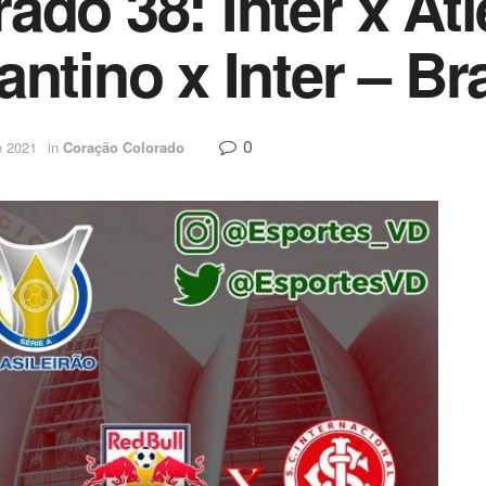
ado 38: Inter x At
ntino x Inter – Bra
0
e 2021
in
Coração Colorado