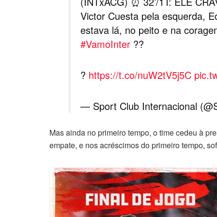
(INTxACG) ⏰ 32’/1T: ELE CRAV
Victor Cuesta pela esquerda, E
estava lá, no peito e na corag
#VamoInter
??
?
https://t.co/nuW2tV5j5C
pic.t
— Sport Club Internacional (@
Mas ainda no primeiro tempo, o time cedeu à pr
empate, e nos acréscimos do primeiro tempo, sof