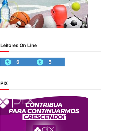
Leitores On Line
6
5
PIX