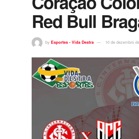
Coração Color
Red Bull Braga
by
Esportes - Vida Destra
10 de dezembro d