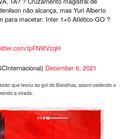
A, TÁ? ? Cruzamento magistral de
denilson não alcança, mas Yuri Alberto
em para macetar: Inter 1×0 Atlético-GO ?
witter.com/tpFN9fVzqH
SCInternacional)
December 6, 2021
essão que levou ao gol do Baralhas, assim cedendo o
rendo a virada.