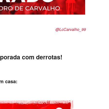
 de Carvalho
@LcCarvalho_99
mporada com derrotas!
em casa: