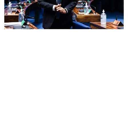
13
O Senado aprovou nesta quarta-feira (24), por
unanimidade, o Marco Legal das Startups e do
empreendedorismo inovador. O Projeto de Lei
Complementar (PLP)
146/2019
traz medidas de estímulo à
criação de empresas de inovação e estabelece incentivos
para quem investir nessas empresas. Como foi aprovado
com mudanças, o texto voltará para a Câmara dos
Deputados, onde teve origem.