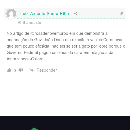
Luiz Antonio Santa Ritta
5 anos atrás
No artigo de @rosadenovembroo em que demonstra a
enganação do Gov. João Dória em relação à vacina Coronavac
que tem pouco eficácia, não sei se seria gato por lebre porque o
Governo Federal pagou os olhos da cara em relação a da
Astrazeneca-Oxford.
Responder
0