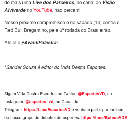
de mais uma
Live dos Parceiros
,
no canal do
Visão
Alviverde
no
YouTube
, não percam!
Nosso próximo compromisso é no sábado (14) contra o
Red Bull Bragantino, pela 6ª rodada do Brasileirão.
Até lá e
#AvantiPalestra
!
*
Sander Souza é editor do Vida Destra Esportes.
Sigam Vida Destra Esportes no Twitter:
, no
@EsportesVD
Instagram:
no Canal do
@esportes_vd
,
Telegram:
e venham participar também
https://t.me/EsportesVD
do nosso grupo de debates de esportes:
https://t.me/BotecoVDE