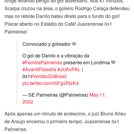
longe levando perigo ao gol adversário. Aos 41 minutos,
Scarpa cruzou na área, o goleiro Rodrigo Calaça defendeu
mas no rebote Danilo bateu direto para o fundo do gol!
Placar aberto no Estádio do Café! Juazeirense 0x1
Palmeiras!
Convocado y goleador 🫶
O gol de Danilo e a vibração da
#FamíliaPalmeiras
presente em Londrina 💚
#AvantiPalestra
#JUAxPAL
|
0x1
#VerdãoDoBrasil
pic.twitter.com/i0FgxRtzK4
— SE Palmeiras (@Palmeiras)
May 11,
2022
Após apenas um minuto de acréscimo, o juiz Bruno Arleu
de Araujo encerrou o primeiro tempo. Juazeirense 0x1
Palmeiras.