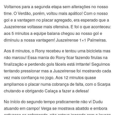
Voltamos para a segunda etapa sem alterações no nosso
time. O Verdão, porém, voltou mais apático! Com o nosso
gol e a vantagem no placar agregado, era esperado que a
Juazeirense voltasse mais ofensiva. E foi o que aconteceu:
aos 5 minutos a equipe baiana chegou ao nosso gol e
diminuiu a nossa vantagem! Juazeirense 1×1 Palmeiras.
Aos 8 minutos, o Rony recebeu e tentou uma bicicleta mas
não marcou! Essa mania do Rony ficar fazendo firulas na
finalização e perdendo gols fáceis está irritante! Seguimos
tentando pressionar mas a Juazeirense foi mostrando cada
vez mais confiança no jogo. Aos 12 minutos quase
ampliamos o placar numa cobrança de falta, com o Scarpa
chutando e obrigando Calaça a fazer a defesa!
No início do segundo tempo praticamente não vi Dudu
atuando em campo! Veiga se mostrava abatido e embora
estivesse se esforçando, não estava jogando com a leveza