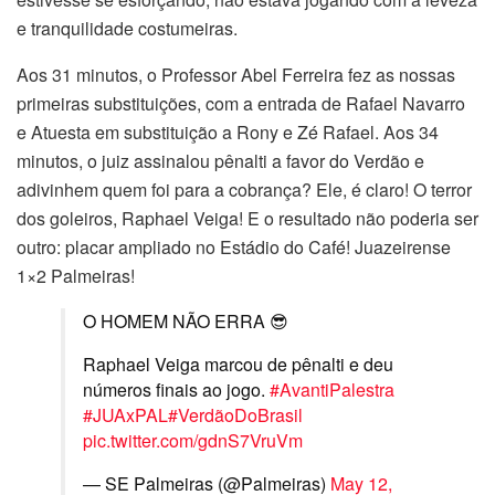
e tranquilidade costumeiras.
Aos 31 minutos, o Professor Abel Ferreira fez as nossas
primeiras substituições, com a entrada de Rafael Navarro
e Atuesta em substituição a Rony e Zé Rafael. Aos 34
minutos, o juiz assinalou pênalti a favor do Verdão e
adivinhem quem foi para a cobrança? Ele, é claro! O terror
dos goleiros, Raphael Veiga! E o resultado não poderia ser
outro: placar ampliado no Estádio do Café! Juazeirense
1×2 Palmeiras!
O HOMEM NÃO ERRA 😎
Raphael Veiga marcou de pênalti e deu
números finais ao jogo.
#AvantiPalestra
#JUAxPAL
#VerdãoDoBrasil
pic.twitter.com/gdnS7VruVm
— SE Palmeiras (@Palmeiras)
May 12,