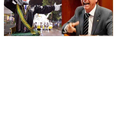
20
Desde criança, eu nunca simpatizei com carnaval. Isso
teve como estopim um episódio que ocorreu em minha
infância. Eu tinha uns quatro anos de idade e era dia de
folia. Estava em minha casa, observando da janela os
blocos passando na rua. Não me sentia atraído por aquele
folguedo, marchas carnavalescas tocando no último
volume, agitação desmedida, frenesi extremo com tantas
pessoas de rosto pintado, corpo suado, pulando