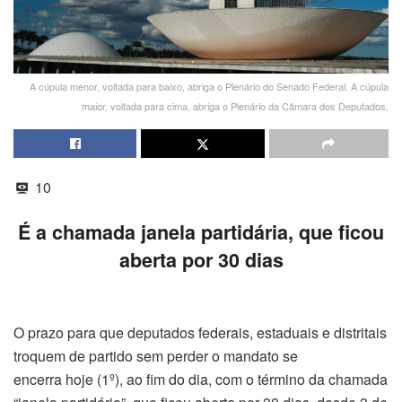
A cúpula menor, voltada para baixo, abriga o Plenário do Senado Federal. A cúpula
maior, voltada para cima, abriga o Plenário da Câmara dos Deputados.
10
É a chamada janela partidária, que ficou
aberta por 30 dias
O prazo para que deputados federais, estaduais e distritais
troquem de partido sem perder o mandato se
encerra
hoje
(1º), ao fim do dia, com o término da chamada