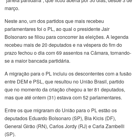
“janela partidária”, que ficou aberta por 30 dias, desde 3 de
março.
Neste ano, um dos partidos que mais recebeu
parlamentares foi o PL, ao qual o presidente Jair
Bolsonaro se filiou para concorrer às eleições. A legenda
recebeu mais de 20 deputados e na véspera do fim do
prazo fechou o dia com 69 assentos na Câmara, tornando-
se a maior bancada partidária.
A migração para o PL incluiu os descontentes com a fusão
entre DEM e PSL, que resultou no União Brasil, partido
que no momento da criação chegou a
ter
81 deputados,
mas que até
ontem
(31) estava com 52 parlamentares.
Entre os que migraram do União para o PL estão os
deputados Eduardo Bolsonaro (SP), Bia Kicis (DF),
General Girão (RN), Carlos Jordy (RJ) e Carla Zambelli
(SP).