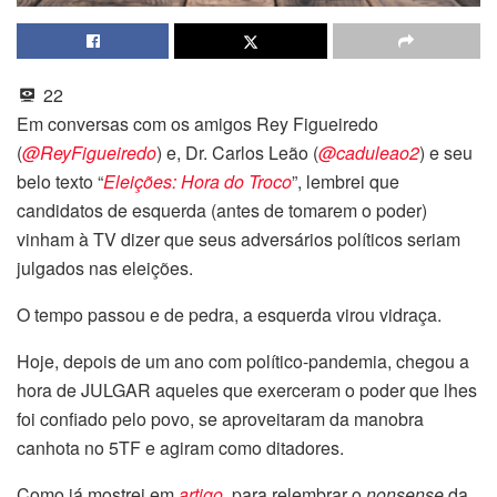
22
Em conversas com os amigos Rey Figueiredo
(
@ReyFigueiredo
) e, Dr. Carlos Leão (
@caduleao2
) e seu
belo texto “
Eleições: Hora do Troco
”, lembrei que
candidatos de esquerda (antes de tomarem o poder)
vinham à TV dizer que seus adversários políticos seriam
julgados nas eleições.
O tempo passou e de pedra, a esquerda virou vidraça.
Hoje, depois de um ano com político-pandemia, chegou a
hora de JULGAR aqueles que exerceram o poder que lhes
foi confiado pelo povo, se aproveitaram da manobra
canhota no 5TF e agiram como ditadores.
Como já mostrei em
artigo
, para relembrar o
nonsense
da