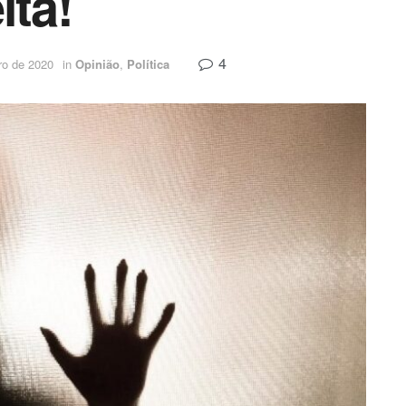
ita!
4
ro de 2020
in
Opinião
,
Política