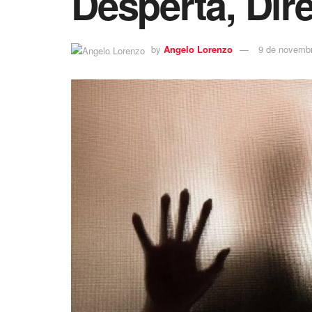
Desperta, Dire
by
Angelo Lorenzo
9 de novemb