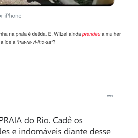
ha na praia é detida. E, Witzel ainda
prendeu
a mulher
ua ideia
“ma-ra-vi-lho-sa”
?