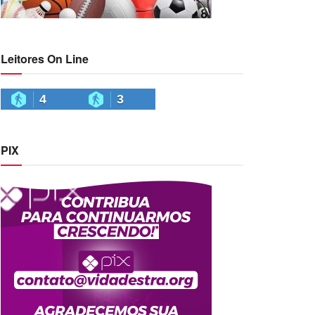
Leitores On Line
4
3
PIX