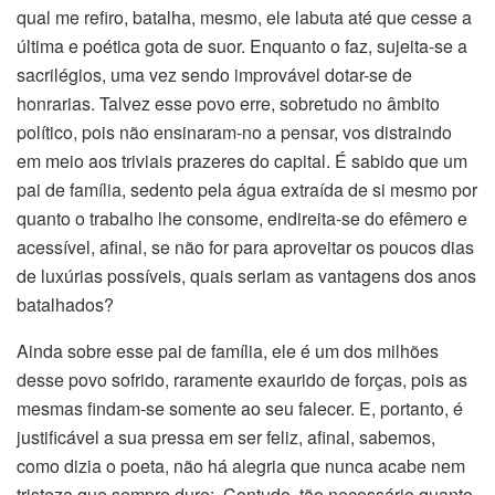
qual me refiro, batalha, mesmo, ele labuta até que cesse a
última e poética gota de suor. Enquanto o faz, sujeita-se a
sacrilégios, uma vez sendo improvável dotar-se de
honrarias. Talvez esse povo erre, sobretudo no âmbito
político, pois não ensinaram-no a pensar, vos distraindo
em meio aos triviais prazeres do capital. É sabido que um
pai de família, sedento pela água extraída de si mesmo por
quanto o trabalho lhe consome, endireita-se do efêmero e
acessível, afinal, se não for para aproveitar os poucos dias
de luxúrias possíveis, quais seriam as vantagens dos anos
batalhados?
Ainda sobre esse pai de família, ele é um dos milhões
desse povo sofrido, raramente exaurido de forças, pois as
mesmas findam-se somente ao seu falecer. E, portanto, é
justificável a sua pressa em ser feliz, afinal, sabemos,
como dizia o poeta, não há alegria que nunca acabe nem
tristeza que sempre dure;. Contudo, tão necessário quanto