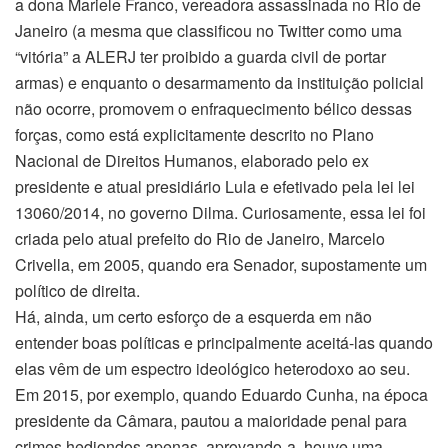
a dona Mariele Franco, vereadora assassinada no Rio de
Janeiro (a mesma que classificou no Twitter como uma
“vitória” a ALERJ ter proibido a guarda civil de portar
armas) e enquanto o desarmamento da instituição policial
não ocorre, promovem o enfraquecimento bélico dessas
forças, como está explicitamente descrito no Plano
Nacional de Direitos Humanos, elaborado pelo ex
presidente e atual presidiário Lula e efetivado pela lei lei
13060/2014, no governo Dilma. Curiosamente, essa lei foi
criada pelo atual prefeito do Rio de Janeiro, Marcelo
Crivella, em 2005, quando era Senador, supostamente um
político de direita.
Há, ainda, um certo esforço de a esquerda em não
entender boas políticas e principalmente aceitá-las quando
elas vêm de um espectro ideológico heterodoxo ao seu.
Em 2015, por exemplo, quando Eduardo Cunha, na época
presidente da Câmara, pautou a maioridade penal para
crimes hediondos apenas, aprovando-a, houve uma