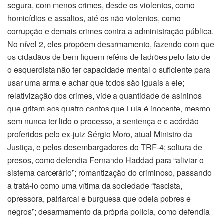
segura, com menos crimes, desde os violentos, como
homicídios e assaltos, até os não violentos, como
corrupção e demais crimes contra a administração pública.
No nível 2, eles propõem desarmamento, fazendo com que
os cidadãos de bem fiquem reféns de ladrões pelo fato de
o esquerdista não ter capacidade mental o suficiente para
usar uma arma e achar que todos são iguais a ele;
relativização dos crimes, vide a quantidade de asininos
que gritam aos quatro cantos que Lula é inocente, mesmo
sem nunca ter lido o processo, a sentença e o acórdão
proferidos pelo ex-juiz Sérgio Moro, atual Ministro da
Justiça, e pelos desembargadores do TRF-4; soltura de
presos, como defendia Fernando Haddad para “aliviar o
sistema carcerário”; romantização do criminoso, passando
a tratá-lo como uma vítima da sociedade “fascista,
opressora, patriarcal e burguesa que odeia pobres e
negros”; desarmamento da própria polícia, como defendia