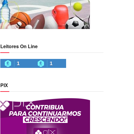
Leitores On Line
1
1
PIX