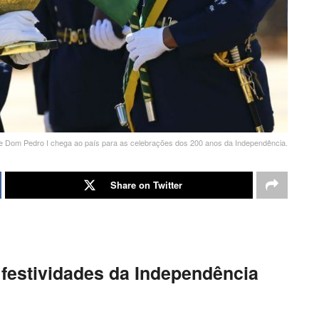
 Dom Pedro I chega ao país para as celebrações dos 200 anos da Independência.
Share on Twitter
 festividades da Independência