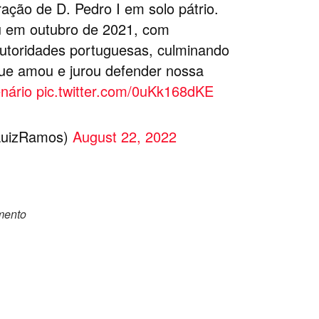
ação de D. Pedro I em solo pátrio.
u em outubro de 2021, com
utoridades portuguesas, culminando
ue amou e jurou defender nossa
nário
pic.twitter.com/0uKk168dKE
LuizRamos)
August 22, 2022
omento