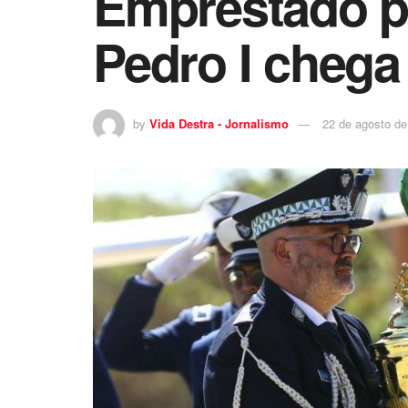
Emprestado pa
Pedro I chega 
by
Vida Destra - Jornalismo
22 de agosto de