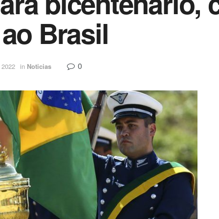
ra bicentenário, 
ao Brasil
0
 2022
in
Noticias