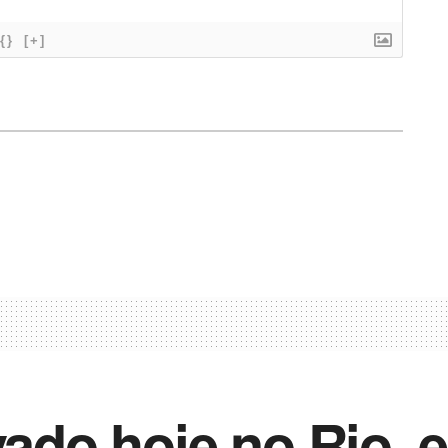
{}
[+]
vado hoje no Rio, e