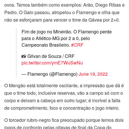
ovos. Temos também como exemplos: Arão, Diego Ribas e
Pedro. O Galo passou, atropelou o Flamengo e olha que
não se esforçaram para vencer o time da Gávea por 2×0.
Fim de jogo no Mineirão. O Flamengo perde
para o Atlético-MG por 2 a 0, pelo
Campeonato Brasileiro.
#CRF
📸 Gilvan de Souza / CRF
pic.twitter.com/ymE7WuSwNu
— Flamengo (@Flamengo)
June 19, 2022
O Mengão está totalmente oscilante, a impressão que dá é
que o time todo, inclusive reservas, vão a campo só com o
corpo e deixam a cabeça em outro lugar; é incrível a falta
de comprometimento, foco e concentração o jogo inteiro.
O torcedor rubro-negro fica preocupado porque temos dois
jogos de confronto pelas oitavas de final da Copa do