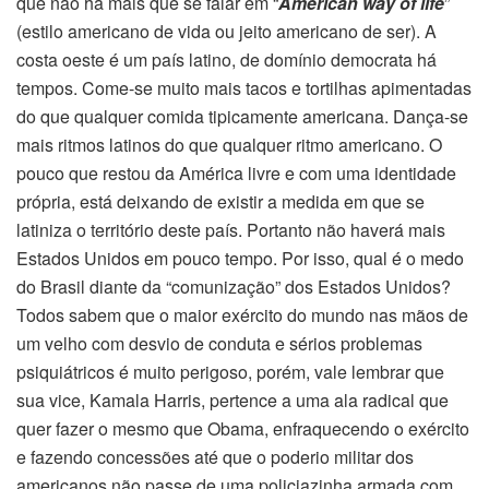
que não há mais que se falar em “
American way of life
”
(estilo americano de vida ou jeito americano de ser). A
costa oeste é um país latino, de domínio democrata há
tempos. Come-se muito mais tacos e tortilhas apimentadas
do que qualquer comida tipicamente americana. Dança-se
mais ritmos latinos do que qualquer ritmo americano. O
pouco que restou da América livre e com uma identidade
própria, está deixando de existir a medida em que se
latiniza o território deste país. Portanto não haverá mais
Estados Unidos em pouco tempo. Por isso, qual é o medo
do Brasil diante da “comunização” dos Estados Unidos?
Todos sabem que o maior exército do mundo nas mãos de
um velho com desvio de conduta e sérios problemas
psiquiátricos é muito perigoso, porém, vale lembrar que
sua vice, Kamala Harris, pertence a uma ala radical que
quer fazer o mesmo que Obama, enfraquecendo o exército
e fazendo concessões até que o poderio militar dos
americanos não passe de uma policiazinha armada com