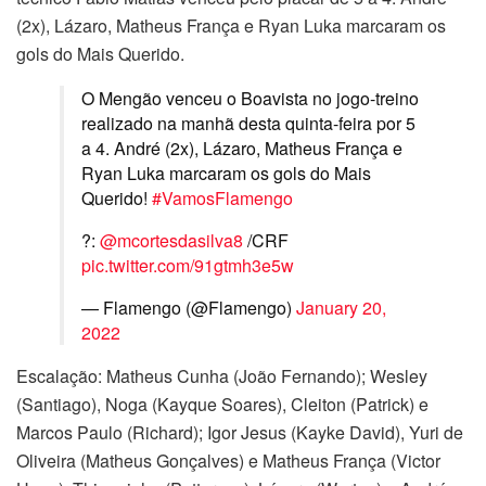
(2x), Lázaro, Matheus França e Ryan Luka marcaram os
gols do Mais Querido.
O Mengão venceu o Boavista no jogo-treino
realizado na manhã desta quinta-feira por 5
a 4. André (2x), Lázaro, Matheus França e
Ryan Luka marcaram os gols do Mais
Querido!
#VamosFlamengo
?:
@mcortesdasilva8
/CRF
pic.twitter.com/91gtmh3e5w
— Flamengo (@Flamengo)
January 20,
2022
Escalação: Matheus Cunha (João Fernando); Wesley
(Santiago), Noga (Kayque Soares), Cleiton (Patrick) e
Marcos Paulo (Richard); Igor Jesus (Kayke David), Yuri de
Oliveira (Matheus Gonçalves) e Matheus França (Victor