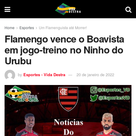
Home
Esportes
Um Flamenguista até Morrer!
Flamengo vence o Boavista
em jogo-treino no Ninho do
Urubu
by
Esportes - Vida Destra
20 de janeiro de 2022