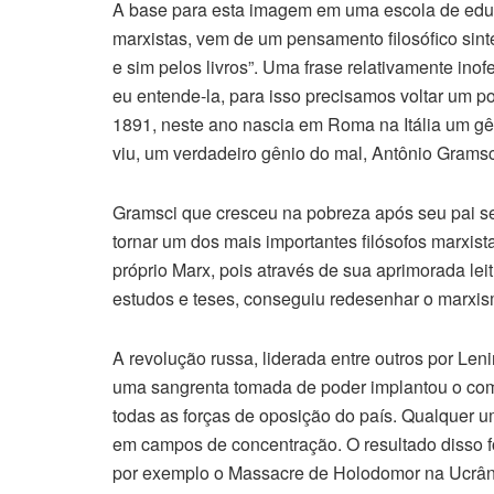
A base para esta imagem em uma escola de educ
marxistas, vem de um pensamento filosófico sint
e sim pelos livros”. Uma frase relativamente inof
eu entende-la, para isso precisamos voltar um p
1891, neste ano nascia em Roma na Itália um gên
viu, um verdadeiro gênio do mal, Antônio Gramsci, es
Gramsci que cresceu na pobreza após seu pai ser
tornar um dos mais importantes filósofos marxist
próprio Marx, pois através de sua aprimorada le
estudos e teses, conseguiu redesenhar o marxism
A revolução russa, liderada entre outros por Len
uma sangrenta tomada de poder implantou o com
todas as forças de oposição do país. Qualquer 
em campos de concentração. O resultado disso f
por exemplo o Massacre de Holodomor na Ucrâni