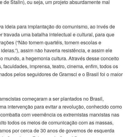
 de Stalin), ou seja, um projeto absurdamente mal
a ideia para implantação do comunismo, ao invés de
er travada uma batalha intelectual e cultural, para que
orações (“Não tomem quartéis, tomem escolas e
eias.”), assim não haveria resistência, e assim ele
 no mundo, a hegemonia cultura. Através desse conceito
 faculdades, imprensa, teatro, cinema, enfim, todos os
dos pelos seguidores de Gramsci e o Brasil foi o maior
ramscistas começaram a ser plantados no Brasil,
uma intervenção para evitar a revolução, conhecido como
 combatia com veemência os extremistas marxistas nas
xito todos os meios de comunicação com as massas,
amos por cerca de 30 anos de governos de esquerda