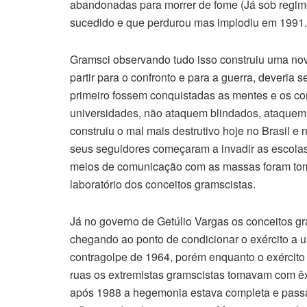
abandonadas para morrer de fome (Já sob regime
sucedido e que perdurou mas implodiu em 1991.
Gramsci observando tudo isso construiu uma nov
partir para o confronto e para a guerra, deveria s
primeiro fossem conquistadas as mentes e os c
universidades, não ataquem blindados, ataquem id
construiu o mal mais destrutivo hoje no Brasil e
seus seguidores começaram a invadir as escolas,
meios de comunicação com as massas foram toma
laboratório dos conceitos gramscistas.
Já no governo de Getúlio Vargas os conceitos g
chegando ao ponto de condicionar o exército a 
contragolpe de 1964, porém enquanto o exército
ruas os extremistas gramscistas tomavam com ê
após 1988 a hegemonia estava completa e pass