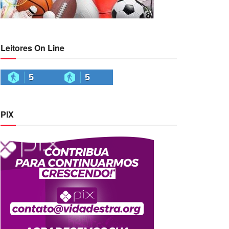
Leitores On Line
5
5
PIX