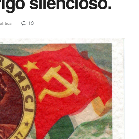
igo silencioso.
13
olítica