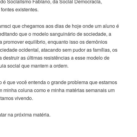
s do Socialismo Fabiano, da Social Democracia,
fontes existentes.
ramsci que chegamos aos dias de hoje onde um aluno é
editando que o modelo sanguinário de sociedade, a
 promover equilíbrio, enquanto isso os demônios
iedade ocidental, atacando sem pudor as famílias, os
a destruir as últimas resistências a esse modelo de
rquia social que mantem a ordem.
ivo é que você entenda o grande problema que estamos
o em minha coluna como e minha matérias semanais um
stamos vivendo.
ar na próxima matéria.