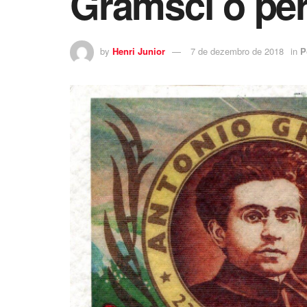
Gramsci o per
by
Henri Junior
7 de dezembro de 2018
in
P