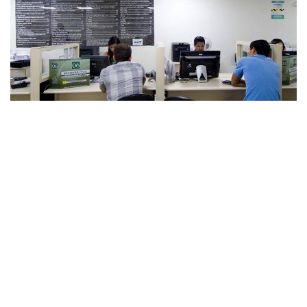
6
Medida Provisória perde a validade se
não for aprovada hoje
Senadores votam na terça-feira (31) a medida Provisória
que unifica os registros de cartórios. A proposta (
MP