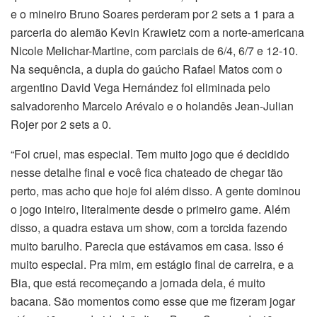
e o mineiro Bruno Soares perderam por 2 sets a 1 para a
parceria do alemão Kevin Krawietz com a norte-americana
Nicole Melichar-Martine, com parciais de 6/4, 6/7 e 12-10.
Na sequência, a dupla do gaúcho Rafael Matos com o
argentino David Vega Hernández foi eliminada pelo
salvadorenho Marcelo Arévalo e o holandês Jean-Julian
Rojer por 2 sets a 0.
“Foi cruel, mas especial. Tem muito jogo que é decidido
nesse detalhe final e você fica chateado de chegar tão
perto, mas acho que hoje foi além disso. A gente dominou
o jogo inteiro, literalmente desde o primeiro game. Além
disso, a quadra estava um show, com a torcida fazendo
muito barulho. Parecia que estávamos em casa. Isso é
muito especial. Pra mim, em estágio final de carreira, e a
Bia, que está recomeçando a jornada dela, é muito
bacana. São momentos como esse que me fizeram jogar