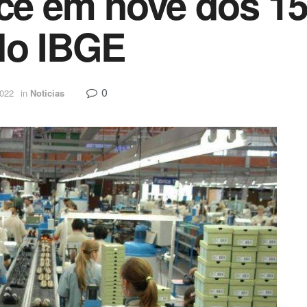
sce em nove dos 15
lo IBGE
0
2022
in
Noticias