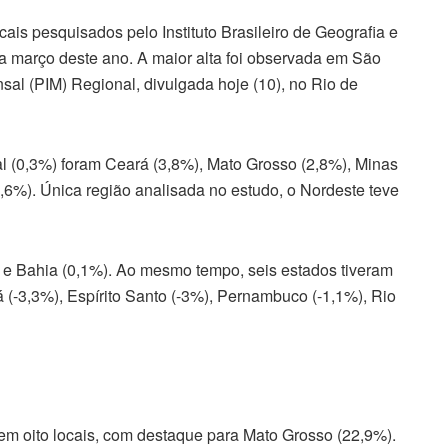
ais pesquisados pelo Instituto Brasileiro de Geografia e
ra março deste ano. A maior alta foi observada em São
sal (PIM) Regional, divulgada hoje (10), no Rio de
l (0,3%) foram Ceará (3,8%), Mato Grosso (2,8%), Minas
0,6%). Única região analisada no estudo, o Nordeste teve
 e Bahia (0,1%). Ao mesmo tempo, seis estados tiveram
 (-3,3%), Espírito Santo (-3%), Pernambuco (-1,1%), Rio
m oito locais, com destaque para Mato Grosso (22,9%).