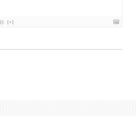
{}
[+]