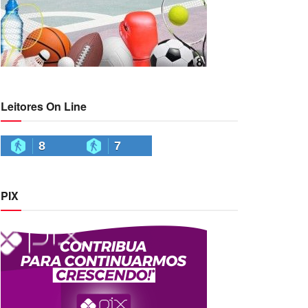
Leitores On Line
8
7
PIX