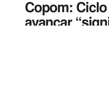
Copom: Ciclo 
avançar “sign
by
Vida Destra - Jornalismo
10 de maio de 