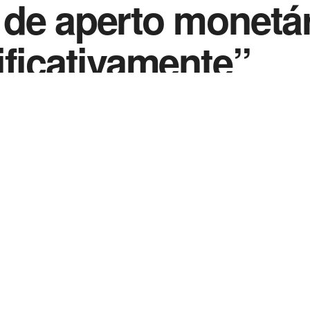
de aperto monetár
ificativamente”
0
2022
in
Noticias