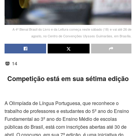
A 4ª Bienal Brasil do Livro e da Leitura começa neste sábado (18) e vai até 26 de
agosto, no Centro de Convenções Ulysses Guimarães, em Brasília.
14
Competição está em sua sétima edição
A Olimpíada de Língua Portuguesa, que reconhece o
trabalho de professores e estudantes do 5º ano do Ensino
Fundamental ao 3º ano do Ensino Médio de escolas
públicas do Brasil, está com inscrições abertas até 30 de
abril. O concurso, em sua 7ª edição, é uma iniciativa do