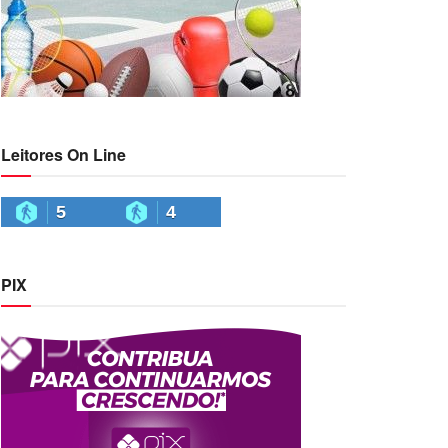
Leitores On Line
5
4
PIX