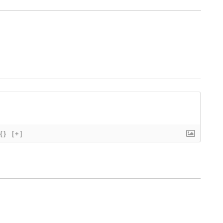
{}
[+]