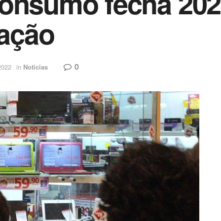
Consumo fecha 202
fação
0
2022
in
Noticias