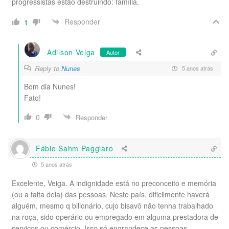
progressistas estão destruindo: família.
Responder
1
Adilson Veiga
Autor
Reply to
Nunes
5 anos atrás
Bom dia Nunes!
Fato!
0
Responder
Fábio Sahm Paggiaro
5 anos atrás
Excelente, Veiga. A indignidade está no preconceito e memória
(ou a falta dela) das pessoas. Neste país, dificilmente haverá
alguém, mesmo q bilionário, cujo bisavô não tenha trabalhado
na roça, sido operário ou empregado em alguma prestadora de
serviços ou comércio. Isso só engrandece as pessoas.