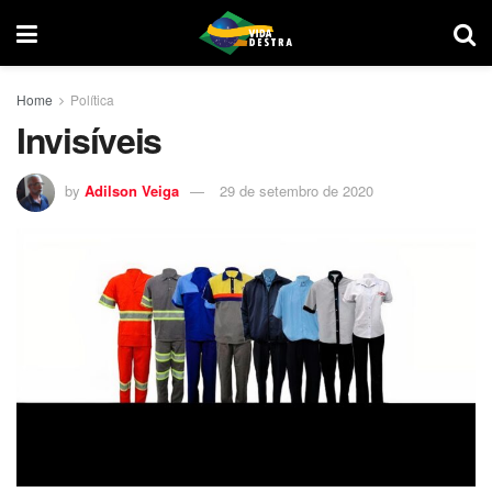
Home
Política
Invisíveis
by
Adilson Veiga
29 de setembro de 2020