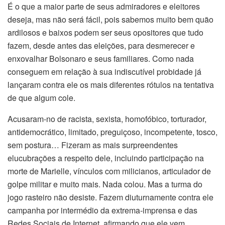
É o que a maior parte de seus admiradores e eleitores
deseja, mas não será fácil, pois sabemos muito bem quão
ardilosos e baixos podem ser seus opositores que tudo
fazem, desde antes das eleições, para desmerecer e
enxovalhar Bolsonaro e seus familiares. Como nada
conseguem em relação à sua indiscutível probidade já
lançaram contra ele os mais diferentes rótulos na tentativa
de que algum cole.
Acusaram-no de racista, sexista, homofóbico, torturador,
antidemocrático, limitado, preguiçoso, incompetente, tosco,
sem postura… Fizeram as mais surpreendentes
elucubrações a respeito dele, incluindo participação na
morte de Marielle, vínculos com milicianos, articulador de
golpe militar e muito mais. Nada colou. Mas a turma do
jogo rasteiro não desiste. Fazem diuturnamente contra ele
campanha por intermédio da extrema-imprensa e das
Redes Sociais de Internet, afirmando que ele vem