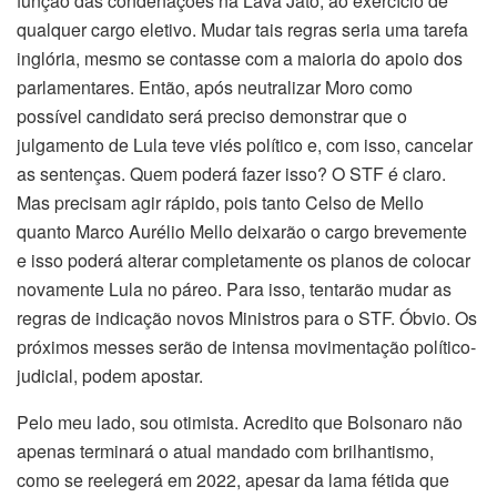
função das condenações na Lava Jato, ao exercício de
qualquer cargo eletivo. Mudar tais regras seria uma tarefa
inglória, mesmo se contasse com a maioria do apoio dos
parlamentares. Então, após neutralizar Moro como
possível candidato será preciso demonstrar que o
julgamento de Lula teve viés político e, com isso, cancelar
as sentenças. Quem poderá fazer isso? O STF é claro.
Mas precisam agir rápido, pois tanto Celso de Mello
quanto Marco Aurélio Mello deixarão o cargo brevemente
e isso poderá alterar completamente os planos de colocar
novamente Lula no páreo. Para isso, tentarão mudar as
regras de indicação novos Ministros para o STF. Óbvio. Os
próximos messes serão de intensa movimentação político-
judicial, podem apostar.
Pelo meu lado, sou otimista. Acredito que Bolsonaro não
apenas terminará o atual mandado com brilhantismo,
como se reelegerá em 2022, apesar da lama fétida que