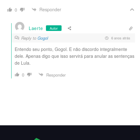
Responder
0
Laerte
Autor
Reply to
Gogol
6 anos atrás
Entendo seu ponto, Gogol. E não discordo integralmente
dele. Apenas digo que isso servirá para anular as sentenças
de Lula.
0
Responder