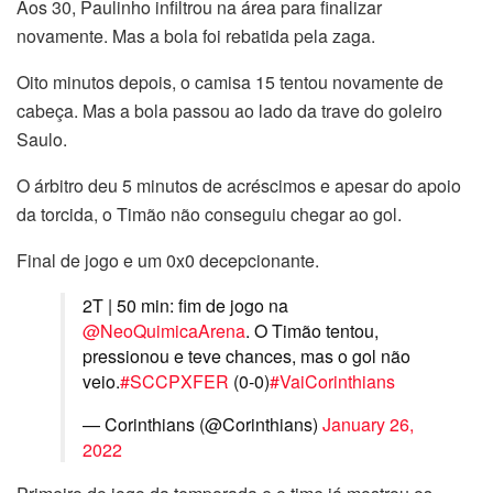
Aos 30, Paulinho infiltrou na área para finalizar
novamente. Mas a bola foi rebatida pela zaga.
Oito minutos depois, o camisa 15 tentou novamente de
cabeça. Mas a bola passou ao lado da trave do goleiro
Saulo.
O árbitro deu 5 minutos de acréscimos e apesar do apoio
da torcida, o Timão não conseguiu chegar ao gol.
Final de jogo e um 0x0 decepcionante.
2T | 50 min: fim de jogo na
@NeoQuimicaArena
. O Timão tentou,
pressionou e teve chances, mas o gol não
veio.
#SCCPXFER
(0-0)
#VaiCorinthians
— Corinthians (@Corinthians)
January 26,
2022