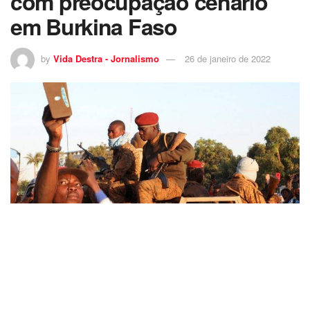
com preocupação cenário
em Burkina Faso
by
Vida Destra - Jornalismo
26 de janeiro de 2022
A man uses his mobile phone beside army soldiers after they deposed President
Kabore in Ouagadougou, Burkina Faso, January 24, 2022. REUTERS/Vincent Bado