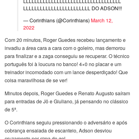
LLLLLLLLLLLLLLLLLLLLLLLLLLLLLLLLLLL
LLLLLLLLLLLLLLLLLLLLLLLL DO ADSON!!!
— Corinthians (@Corinthians)
March 12,
2022
Com 20 minutos, Roger Guedes recebeu lançamento e
invadiu a área cara a cara com o goleiro, mas demorou
para finalizar e a zaga conseguiu se recuperar. O técnico
português foi à loucura no banco! 4×0 no placar e um
treinador incomodado com um lance desperdiçado! Que
coisa maravilhosa de se ver!
Minutos depois, Roger Guedes e Renato Augusto saíram
para entradas de Jô e Giuliano, já pensando no clássico
de 5ª.
O Corinthians seguiu pressionando o adversário e após
cobrança ensaiada de escanteio, Adson desviou
cruzamento por cima do gol.