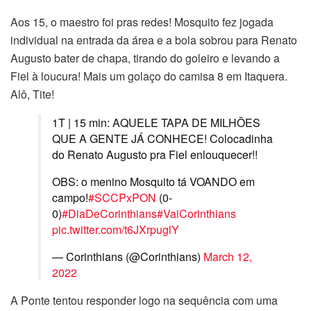
Aos 15, o maestro foi pras redes! Mosquito fez jogada
individual na entrada da área e a bola sobrou para Renato
Augusto bater de chapa, tirando do goleiro e levando a
Fiel à loucura! Mais um golaço do camisa 8 em Itaquera.
Alô, Tite!
1T | 15 min: AQUELE TAPA DE MILHÕES
QUE A GENTE JÁ CONHECE! Colocadinha
do Renato Augusto pra Fiel enlouquecer!!
OBS: o menino Mosquito tá VOANDO em
campo!
#SCCPxPON
(0-
0)
#DiaDeCorinthians
#VaiCorinthians
pic.twitter.com/t6JXrpuglY
— Corinthians (@Corinthians)
March 12,
2022
A Ponte tentou responder logo na sequência com uma