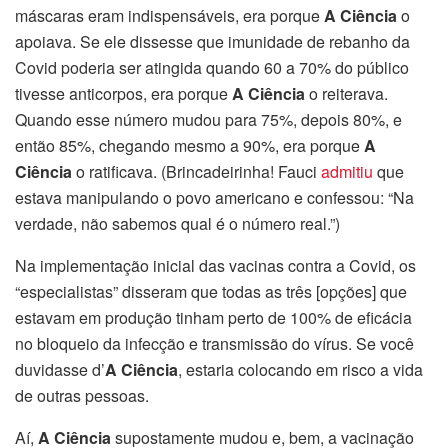
máscaras eram indispensáveis, era porque
A Ciência
o
apoiava. Se ele dissesse que imunidade de rebanho da
Covid poderia ser atingida quando 60 a 70% do público
tivesse anticorpos, era porque
A Ciência
o reiterava.
Quando esse número mudou para 75%, depois 80%, e
então 85%, chegando mesmo a 90%, era porque
A
Ciência
o ratificava. (Brincadeirinha! Fauci
admitiu
que
estava manipulando o povo americano e confessou: “Na
verdade, não sabemos qual é o número real.”)
Na implementação inicial das vacinas contra a Covid, os
“especialistas” disseram que todas as três [opções] que
estavam em produção tinham perto de 100% de eficácia
no bloqueio da infecção e transmissão do vírus. Se você
duvidasse d’
A Ciência
, estaria colocando em risco a vida
de outras pessoas.
Aí,
A Ciência
supostamente mudou e, bem, a vacinação