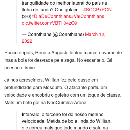
tranquilidade do melhor lateral do país na
linha de fundo? Que golaço…
#SCCPxPON
(3-0)
#DiaDeCorinthians
#VaiCorinthians
pic.twitter.com/VBTIi04zO9
— Corinthians (@Corinthians)
March 12,
2022
Pouco depois, Renato Augusto tentou marcar novamente
mas a bola foi desviada pela zaga. No escanteio, Gil
acertou a trave.
Já nos acréscimos, Willian fez belo passe em
profundidade para Mosquito. O atacante partiu em
velocidade e encobriu o goleiro com um toque de classe.
Mais um belo gol na NeoQuímica Arena!
Intervalo: o terceiro foi do nosso menino
velocidade! Metida de bola linda do Willian,
ele correu mais que todo mundo e saiu na