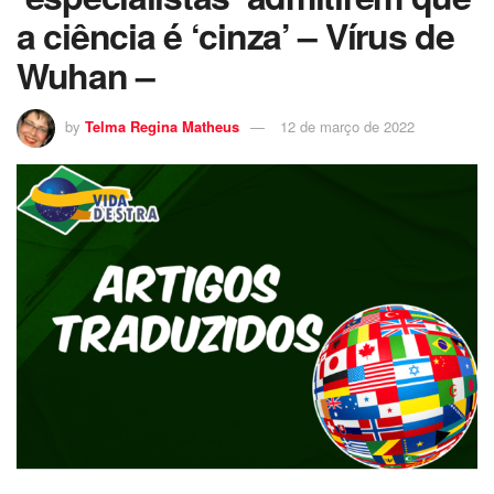
a ciência é ‘cinza’ – Vírus de
Wuhan –
by
Telma Regina Matheus
12 de março de 2022