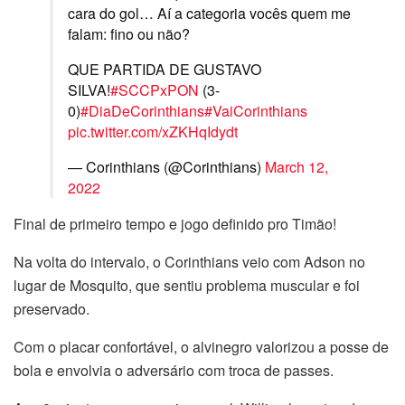
cara do gol… Aí a categoria vocês quem me
falam: fino ou não?
QUE PARTIDA DE GUSTAVO
SILVA!
#SCCPxPON
(3-
0)
#DiaDeCorinthians
#VaiCorinthians
pic.twitter.com/xZKHqIdydt
— Corinthians (@Corinthians)
March 12,
2022
Final de primeiro tempo e jogo definido pro Timão!
Na volta do intervalo, o Corinthians veio com Adson no
lugar de Mosquito, que sentiu problema muscular e foi
preservado.
Com o placar confortável, o alvinegro valorizou a posse de
bola e envolvia o adversário com troca de passes.