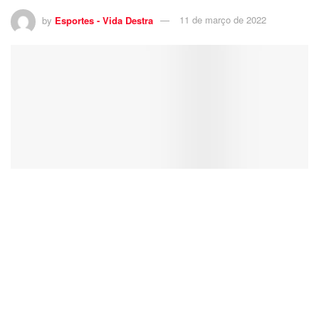
by
Esportes - Vida Destra
11 de março de 2022
5
Coxa superou o Pouso Alegre na disputa