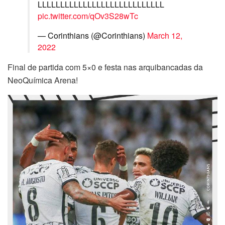
LLLLLLLLLLLLLLLLLLLLLLLLLLLL
pic.twitter.com/qOv3S28wTc
— Corinthians (@Corinthians)
March 12,
2022
Final de partida com 5×0 e festa nas arquibancadas da
NeoQuímica Arena!