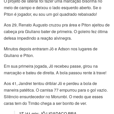
O projeto de lateral foi fazer uma marcação bisonha no
meio de campo e deixou o lado esquerdo aberto. Se o
Piton é jogador, eu sou um gol quadrado rebaixado!
Aos 29, Renato Augusto cruzou pra área e Piton ajeitou de
cabeça pra Giuliano bater de primeira. O goleiro fez ótima
defesa impedindo a reação alvinegra.
Minutos depois entraram Jô e Adson nos lugares de
Giuliano e Piton.
Em sua primeira jogada, Jô recebeu passe, girou na
marcação e bateu de direita. A bola passou rente à trave!
Aos 41, Jandrei tentou driblar Jô e perdeu a bola de
maneira patética. O camisa 77 empurrou para o gol vazio.
Silêncio ensurdecedor no Morumbi. O medo que esses
caras tem do Timão chega a ser bonito de ver.
2T |41 min: JÔ LIGADAÇO PRA