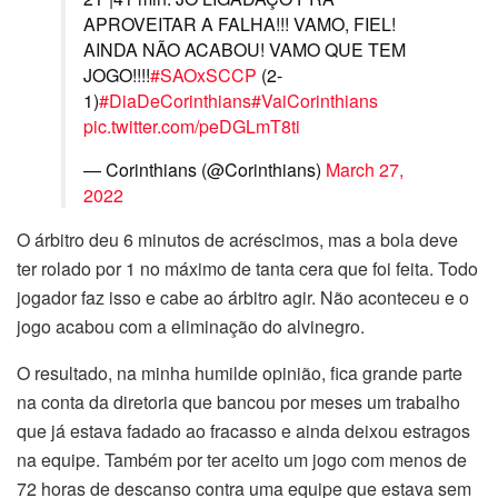
APROVEITAR A FALHA!!! VAMO, FIEL!
AINDA NÃO ACABOU! VAMO QUE TEM
JOGO!!!!
#SAOxSCCP
(2-
1)
#DiaDeCorinthians
#VaiCorinthians
pic.twitter.com/peDGLmT8ti
— Corinthians (@Corinthians)
March 27,
2022
O árbitro deu 6 minutos de acréscimos, mas a bola deve
ter rolado por 1 no máximo de tanta cera que foi feita. Todo
jogador faz isso e cabe ao árbitro agir. Não aconteceu e o
jogo acabou com a eliminação do alvinegro.
O resultado, na minha humilde opinião, fica grande parte
na conta da diretoria que bancou por meses um trabalho
que já estava fadado ao fracasso e ainda deixou estragos
na equipe. Também por ter aceito um jogo com menos de
72 horas de descanso contra uma equipe que estava sem