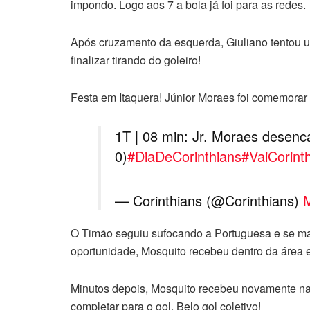
impondo. Logo aos 7 a bola já foi para as redes.
Após cruzamento da esquerda, Giuliano tentou uma
finalizar tirando do goleiro!
Festa em Itaquera! Júnior Moraes foi comemorar
1T | 08 min: Jr. Moraes desen
0)
#DiaDeCorinthians
#VaiCorint
— Corinthians (@Corinthians)
O Timão seguiu sufocando a Portuguesa e se m
oportunidade, Mosquito recebeu dentro da área e
Minutos depois, Mosquito recebeu novamente na 
completar para o gol. Belo gol coletivo!