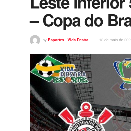
Leste Inferio
– Copa do Bra
by
Esportes - Vida Destra
12 de maio de 202