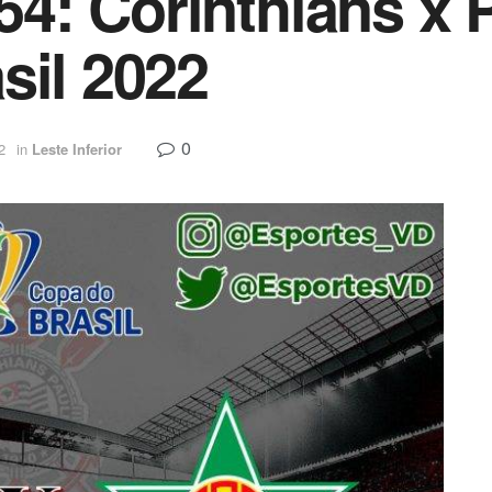
r 54: Corinthians x
sil 2022
0
2
in
Leste Inferior