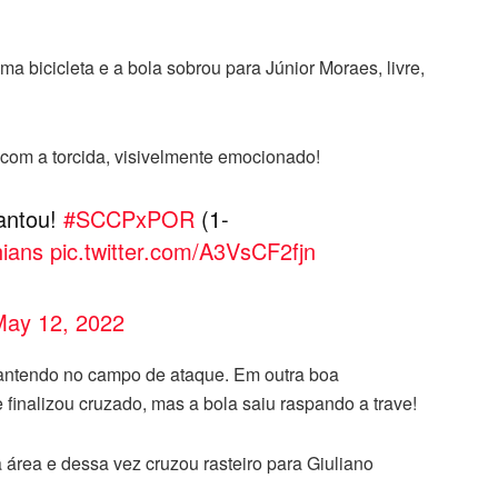
 bicicleta e a bola sobrou para Júnior Moraes, livre,
 com a torcida, visivelmente emocionado!
cantou!
#SCCPxPOR
(1-
hians
pic.twitter.com/A3VsCF2fjn
May 12, 2022
antendo no campo de ataque. Em outra boa
 finalizou cruzado, mas a bola saiu raspando a trave!
área e dessa vez cruzou rasteiro para Giuliano