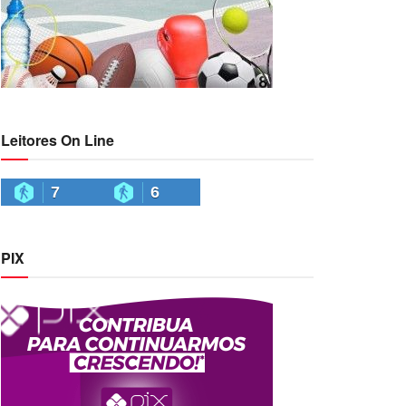
Leitores On Line
7
6
PIX