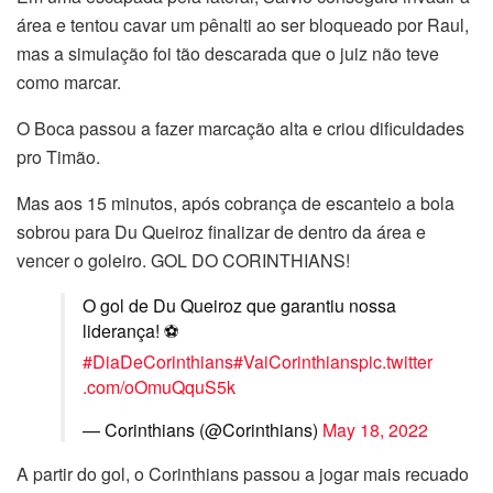
área e tentou cavar um pênalti ao ser bloqueado por Raul,
mas a simulação foi tão descarada que o juiz não teve
como marcar.
O Boca passou a fazer marcação alta e criou dificuldades
pro Timão.
Mas aos 15 minutos, após cobrança de escanteio a bola
sobrou para Du Queiroz finalizar de dentro da área e
vencer o goleiro. GOL DO CORINTHIANS!
O gol de Du Queiroz que garantiu nossa
liderança! ⚽
#DiaDeCorinthians
#VaiCorinthians
pic.twitter
.com/oOmuQquS5k
— Corinthians (@Corinthians)
May 18, 2022
A partir do gol, o Corinthians passou a jogar mais recuado