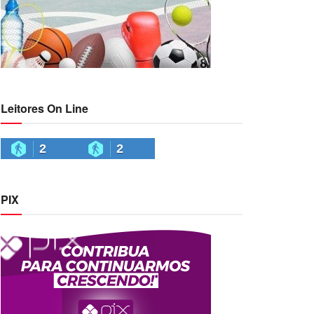
Leitores On Line
2
2
PIX