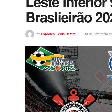
Leste Inferior
Braslieirão 20
by
Esportes - Vida Destra
14 de novembro d