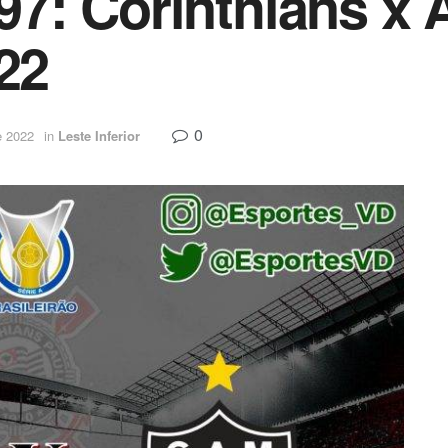
 97: Corinthians x 
22
0
e 2022
in
Leste Inferior