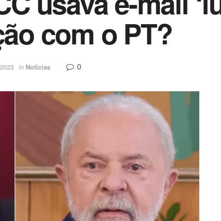
 usava e-mail ‘lul
ação com o PT?
0
 2023
in
Noticias