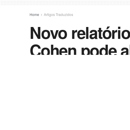
Home
Artigos Traduzidos
Novo relatóri
Cohen pode ab
Trump
by
Telma Regina Matheus
25 de março de 2