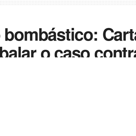
o bombástico: Cart
alar o caso contr
0
023
in
Artigos Traduzidos