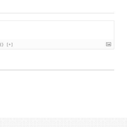
{}
[+]