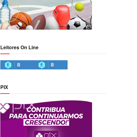
Leitores On Line
8
8
PIX