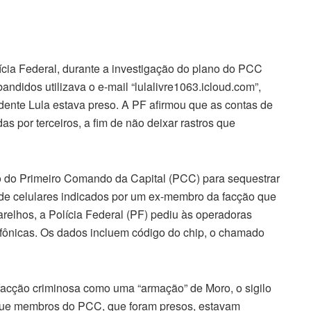
cia Federal, durante a investigação do plano do PCC
ndidos utilizava o e-mail “lulalivre1063.icloud.com”,
dente Lula estava preso. A PF afirmou que as contas de
as por terceiros, a fim de não deixar rastros que
no do Primeiro Comando da Capital (PCC) para sequestrar
de celulares indicados por um ex-membro da facção que
arelhos, a Polícia Federal (PF) pediu às operadoras
efônicas. Os dados incluem código do chip, o chamado
acção criminosa como uma “armação” de Moro, o sigilo
 que membros do PCC, que foram presos, estavam