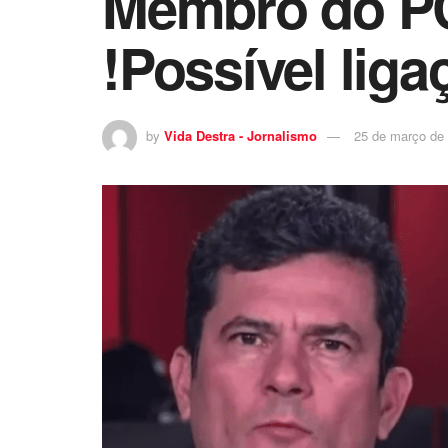
Membro do PCC
!Possível lig
by
Vida Destra - Jornalismo
25 de março de