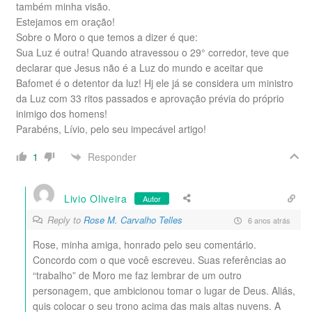
também minha visão.
Estejamos em oração!
Sobre o Moro o que temos a dizer é que:
Sua Luz é outra! Quando atravessou o 29° corredor, teve que
declarar que Jesus não é a Luz do mundo e aceitar que
Bafomet é o detentor da luz! Hj ele já se considera um ministro
da Luz com 33 ritos passados e aprovação prévia do próprio
inimigo dos homens!
Parabéns, Lívio, pelo seu impecável artigo!
Responder
1
Livio Oliveira
Autor
Reply to
Rose M. Carvalho Telles
6 anos atrás
Rose, minha amiga, honrado pelo seu comentário.
Concordo com o que você escreveu. Suas referências ao
“trabalho” de Moro me faz lembrar de um outro
personagem, que ambicionou tomar o lugar de Deus. Aliás,
quis colocar o seu trono acima das mais altas nuvens. A